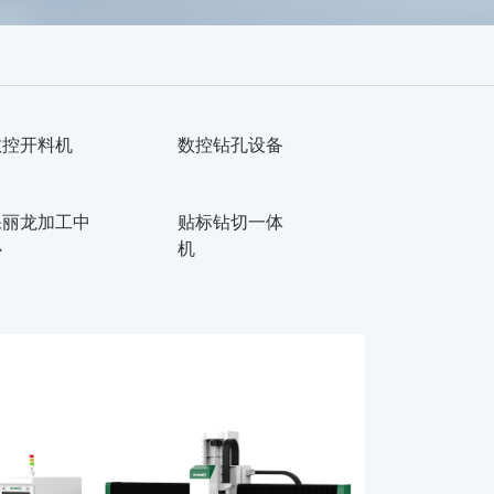
数控开料机
数控钻孔设备
保丽龙加工中
贴标钻切一体
心
机