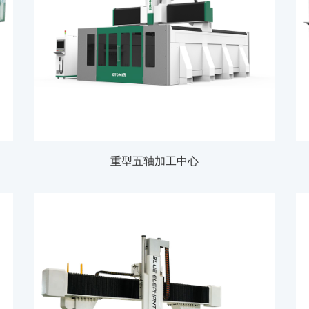
重型五轴加工中心