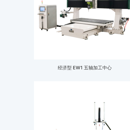
经济型 EW1 五轴加工中心