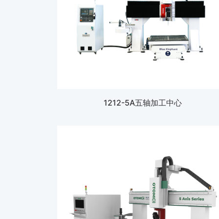
1212-5A五轴加工中心