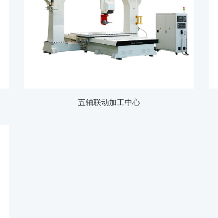
五轴联动加工中心