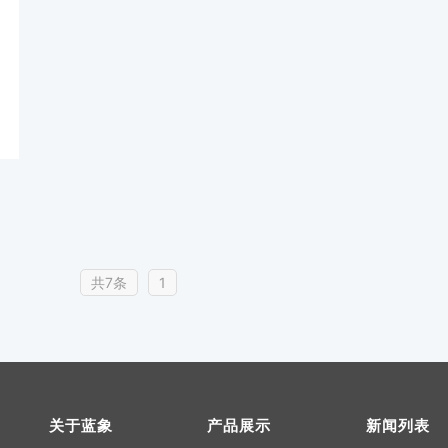
共7条
1
关于蓝象
产品展示
新闻列表