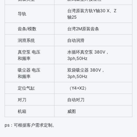
台湾原装方轨Y轴30 X、Z
导轨
轴25
齿条/模数
台湾2M原装齿条
润滑系统
自动润滑
真空泵 电压
水循环真空泵 380V，
和频率
3ph,50Hz
吸尘器 电压
双袋吸尘器 380V，
和频率
3ph,50Hz
定位气缸
（Y4+X2）
对刀
自动对刀
机箱
威图
ps：可根据客户需求定制。