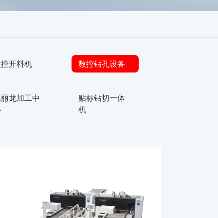
数控开料机
数控钻孔设备
保丽龙加工中
贴标钻切一体
心
机