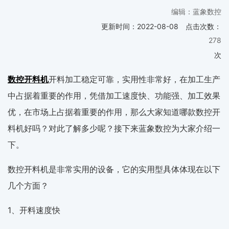
编辑：蓝象数控
更新时间：
2022-08-08
点击次数：
278
次
数控开料机
开料加工稳定可靠，实用性非常好，在加工生产
中占据着重要的作用，凭借加工速度快、功能强、加工效果
优，在市场上占据着重要的作用，那么大家知道哪款数控开
料机好吗？对此了解多少呢？接下来蓝象数控为大家介绍一
下。
数控开料机是非常实用的设备，它的实用型具体体现在以下
几个方面？
1、开料速度快