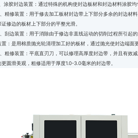
1、涂胶封边装置：通过特殊的机构使封边板材和封边材料涂胶均
2、精修装置：用于修去加工板材封边带上下部分多余的封边材
保证修边的板材上下部分的平整光滑。
3、刮边装置：用于消除由于修边非直线运动的切削过程所引起的
装置：是用棉质抛光轮清理加工好的板材，通过抛光使封边端面
4、粗修装置：平底直刃刀，可以修理高厚度封边带，并且有效
的更圆滑美观，粗修适用于厚度1.0-3.0毫米的封边带。