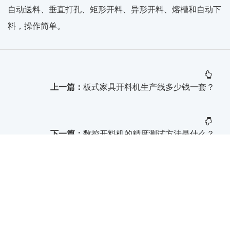
自动送料、垂直打孔、矩形开料、异形开料、熔槽和自动下
料，操作简单。
上一篇：
板式家具开料机生产线多少钱一套？
下一篇：
数控开料机的精度测试方法是什么？
公司服务热线！！！
186-1567-9770 0531-80981766
总部地址：
山东·济南·高新区·工业南路·万达广场写字楼J1-15A-