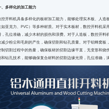
一、多样化的加工能力
数控开料机具备多样化的板材加工能力，能够处理实木板、人造
（如亚克力、PVC）等多种材质。对于实木板材，数控开料机采
滑，孔位准确，减少木材的损伤和浪费。对于人造板，数控开料
效减少粉尘和毛刺的产生，确保切割和钻孔质量。对于铝蜂窝板
控制切割过程中的热量，确保板材的切割边缘平直，无变形和烧
割和钻孔技术，能够确保复合材料的切割边缘光滑，孔位准确，