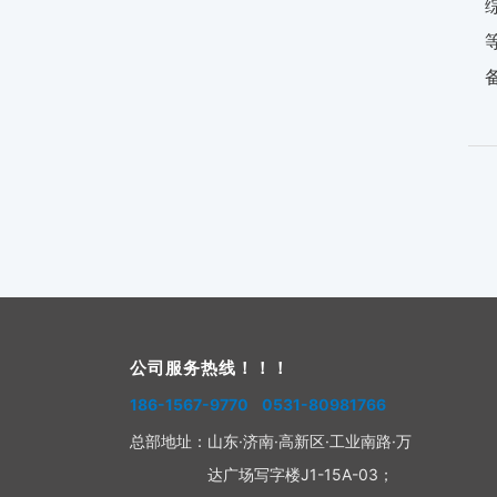
公司服务热线！！！
186-1567-9770 0531-80981766
总部地址：
山东·济南·高新区·工业南路·万
达广场写字楼J1-15A-03；