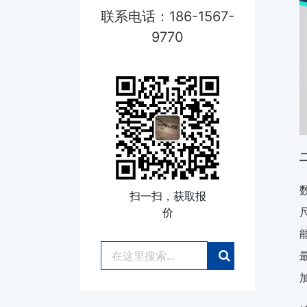
联系电话：186-1567-
9770
扫一扫，获取报
价