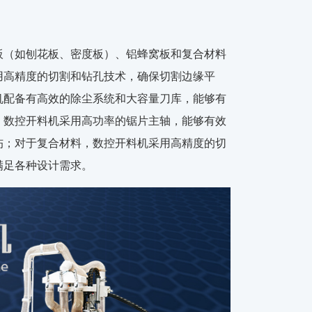
板（如刨花板、密度板）、铝蜂窝板和复合材料
用高精度的切割和钻孔技术，确保切割边缘平
机配备有高效的除尘系统和大容量刀库，能够有
，数控开料机采用高功率的锯片主轴，能够有效
伤；对于复合材料，数控开料机采用高精度的切
满足各种设计需求。