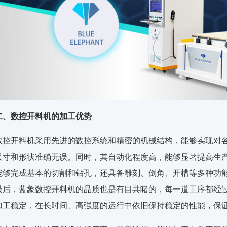
二、数控开料机的加工优势
数控开料机采用先进的数控系统和精密的机械结构，能够实现对
尺寸和形状准确无误。同时，其自动化程度高，能够显著提高生
能够完成基本的切割和钻孔，还具备雕刻、倒角、开槽等多种功
最后，蓝象数控开料机的品质也是有目共睹的，每一道工序都经
加工稳定，在长时间、高强度的运行中依旧保持稳定的性能，保