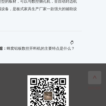
类型的板材，可以与数控侧孔机，全自动封边机
械设备，是板式家具生产厂家一款强大的辅助设
篇：
蜂窝铝板数控开料机的主要特点是什么？