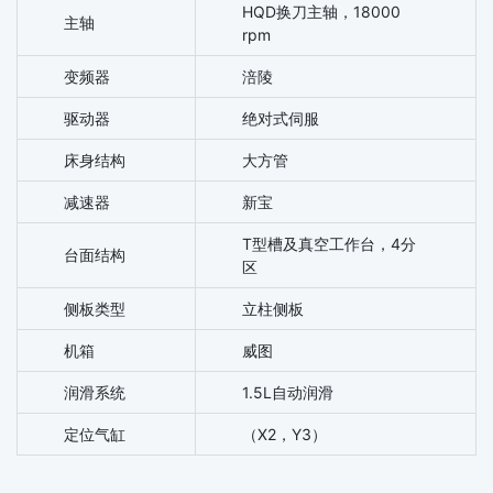
HQD换刀主轴，18000
主轴
rpm
变频器
涪陵
驱动器
绝对式伺服
床身结构
大方管
减速器
新宝
T型槽及真空工作台，4分
台面结构
区
侧板类型
立柱侧板
机箱
威图
润滑系统
1.5L自动润滑
定位气缸
（X2，Y3）