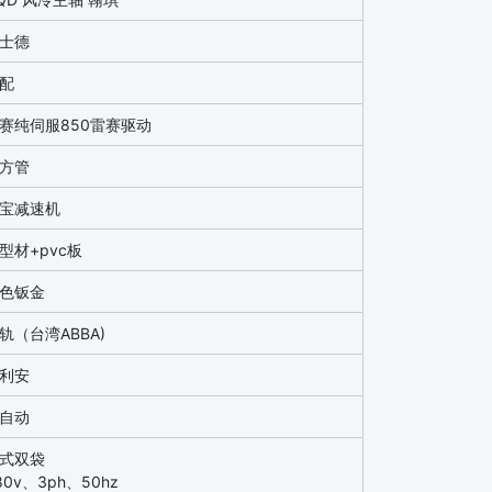
士德
配
赛纯伺服850雷赛驱动
方管
宝减速机
型材+pvc板
色钣金
轨（台湾ABBA)
利安
自动
式双袋
80v、3ph、50hz