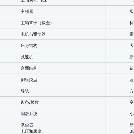
变频器
贝
主轴罩子（钣金）
标
电机与驱动器
雷
床身结构
大
减速机
新
台面结构
铝
侧板类型
蓝
导轨
方
齿条/模数
亨
润滑系统
小
吸尘器
新
电压和频率
3