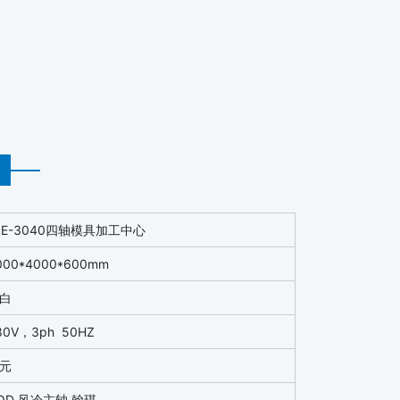
LE-3040四轴模具加工中心
000*4000*600mm
白
80V，3ph 50HZ
元
QD 风冷主轴 翰琪