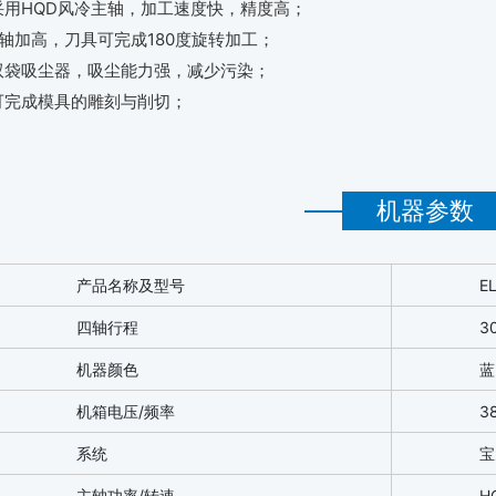
采用HQD风冷主轴，加工速度快，精度高；
Z轴加高，刀具可完成180度旋转加工；
双袋吸尘器，吸尘能力强，减少污染；
可完成模具的雕刻与削切；
机器参数
产品名称及型号
E
四轴行程
3
机器颜色
蓝
机箱电压/频率
3
系统
宝
主轴功率/转速
H