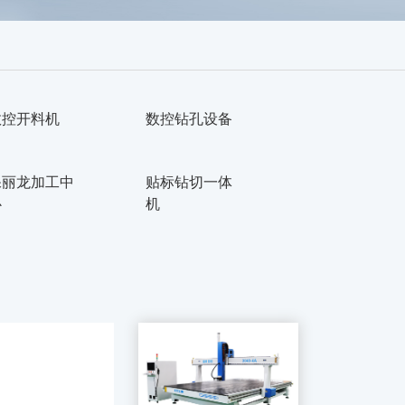
数控开料机
数控钻孔设备
保丽龙加工中
贴标钻切一体
心
机