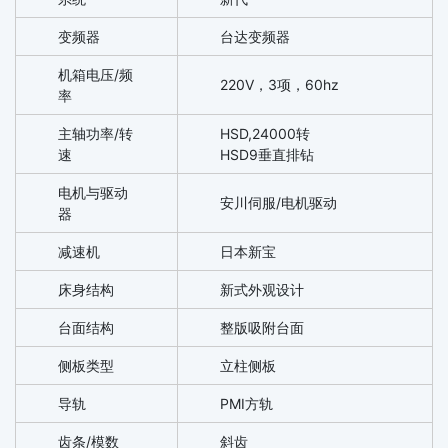
变频器
台达变频器
机箱电压/频
220V，3项，60hz
率
主轴功率/转
HSD,24000转
速
HSD9垂直排钻
电机与驱动
安川伺服/电机驱动
器
减速机
日本新宝
床身结构
新式外观设计
台面结构
整版吸附台面
侧板类型
立柱侧板
导轨
PMI方轨
齿条/模数
斜齿