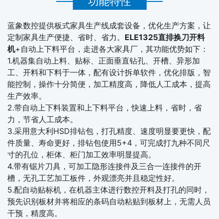
功能特性
蓝象数控提供板式家具生产线成套设备，优化生产方案，让
定制家具生产便捷、省时、省力。
ELE1325直排换刀开料
机
+自动上下料平台，走进各大家具厂，其功能优势如下：
1.机器集自动上料、贴标、正面垂直钻孔、开槽、异形加
工、开料和下料于一体，配有设计拆单软件，优化排版，智
能控制，操作十分简便，加工精度高，降低人工成本，提高
生产效率。
2.带自动上下料装置和上下料平台，快速上料，省时，省
力，节省人工成本。
3.采用意大利HSD排钻包，打孔精度、速度明显要更快，配
件质量、寿命更好，排钻包使用5+4，可完成打九种不同尺
寸的孔位，柜体、柜门加工效率明显提高。
4.带有锯片刀具，可加工隐形连接件及三合一连接件的开
槽，无孔工艺加工板件，外观漂亮并且稳定性好。
5.配自动贴标机，在机器主体进行数控开料及打孔的同时，
预先识别板材并将相应的条码自动粘贴到板材上，无需人员
干预，精度高。